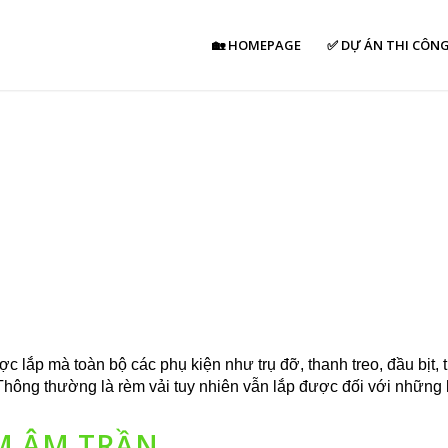
🏡 HOMEPAGE
✅ DỰ ÁN THI CÔN
 lắp mà toàn bộ các phụ kiện như trụ đỡ, thanh treo, đầu bịt,
Thông thường là rèm vải tuy nhiên vẫn lắp được đối với những 
ÈM ÂM TRẦN