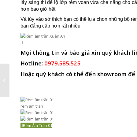
lấy sáng thì để lộ lớp rèm voan vừa che nắng cho c
hơn bao giờ hết.
Và tùy vào sở thích bạn có thể lựa chọn những bộ rè
bạn đẳng cấp hơn rất nhiều.
Mọi thông
tin và báo giá xin quý khách li
Hotline:
0979.585.525
Hoặc quý khách có thể đến showroom để 
RÈM TÂN CỔ ĐIỂN
rem am tran
Rèm Âm Trần 01