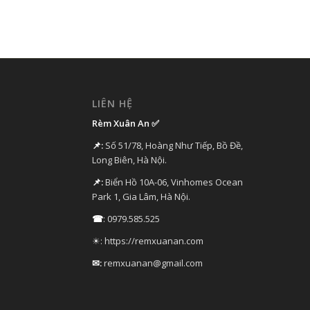
LIÊN HỆ
Rèm Xuân An ✅
📌:
Số 51/78, Hoàng Như Tiếp, Bồ Đề,
Long Biên, Hà Nội.
📌:
Biển Hồ 10A-06, Vinhomes Ocean
Park 1, Gia Lâm, Hà Nội.
☎
: 0979.585.525
☀: https://remxuanan.com
✉:
remxuanan@gmail.com