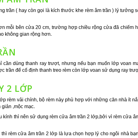
ng trần ( hay còn gọi là kích thước khe rèm âm trần ) lý tưởng
ơn mỗi bên cửa 20 cm, trường hợp chiều rộng cửa đã chiếm hơ
ho không gian rộng hơn.
RẦN
ỉ cần dùng thanh ray trượt, nhưng nếu bạn muốn lớp voan ma
 trần để cố định thanh treo rèm còn lớp voan sử dụng ray trượ
Y 2 LỚP
ớp rèm vải chính, bộ rèm này phù hợp với những căn nhà ít nắn
 giản ,mộc mạc.
kính thì nên sử dụng rèm cửa âm trần 2 lớp,bởi vì rèm cửa âm 
thì rèm cửa âm trần 2 lớp là lựa chọn hợp lý cho ngôi nhà bạn.