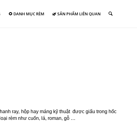
G
🌻 DANH MỤC RÈM
🌿 SẢN PHẨM LIÊN QUAN
 thanh ray, hộp hay máng kỹ thuật được giấu trong hốc
loại rèm như cuốn, lá, roman, gỗ …