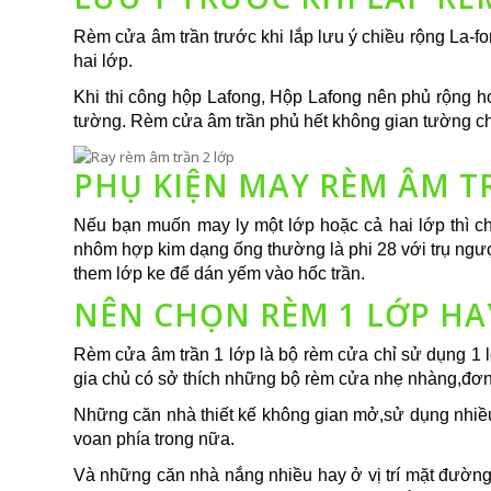
Rèm cửa âm trần trước khi lắp lưu ý chiều rộng La-fo
hai lớp.
Khi thi công hộp Lafong, Hộp Lafong nên phủ rộng h
tường. Rèm cửa âm trần phủ hết không gian tường c
PHỤ KIỆN MAY RÈM ÂM T
Nếu bạn muốn may ly một lớp hoặc cả hai lớp thì ch
nhôm hợp kim dạng ống thường là phi 28 với trụ ngược
them lớp ke để dán yếm vào hốc trần.
NÊN CHỌN RÈM 1 LỚP HA
Rèm cửa âm trần 1 lớp là bộ rèm cửa chỉ sử dụng 1 l
gia chủ có sở thích những bộ rèm cửa nhẹ nhàng,đơn
Những căn nhà thiết kế không gian mở,sử dụng nhiều 
voan phía trong nữa.
Và những căn nhà nắng nhiều hay ở vị trí mặt đường 