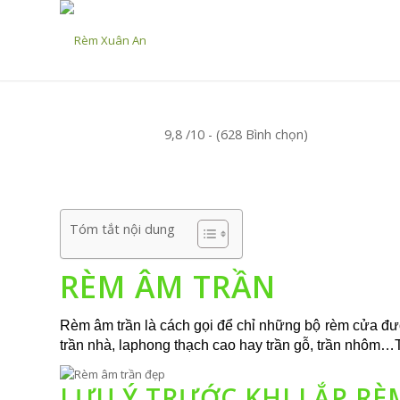
9,8 /10 - (628 Bình chọn)
Tóm tắt nội dung
RÈM ÂM TRẦN
Rèm âm trần là cách gọi để chỉ những bộ rèm cửa được
trần nhà, laphong thạch cao hay trần gỗ, trần nhôm…
LƯU Ý TRƯỚC KHI LẮP R