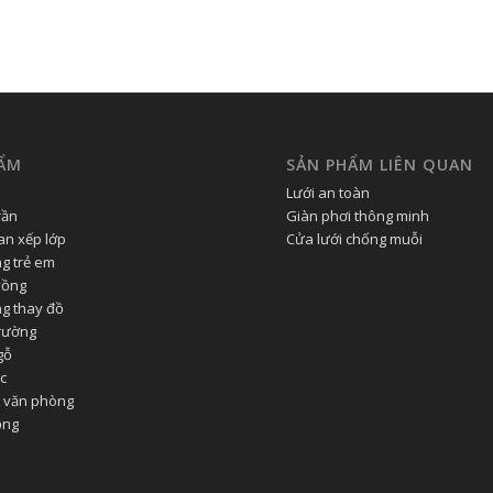
ẨM
SẢN PHẨM LIÊN QUAN
Lưới an toàn
rần
Giàn phơi thông minh
n xếp lớp
Cửa lưới chống muỗi
g trẻ em
vồng
g thay đồ
rường
gỗ
c
 văn phòng
ộng