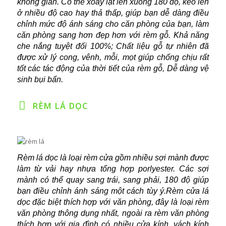
không gian. Có thể xoay lật lên xuống 180 độ, kéo lên
ở nhiều độ cao hay thả thấp, giúp bạn dễ dàng điều
chỉnh mức độ ánh sáng cho căn phòng của bạn, làm
căn phòng sang hơn đẹp hơn với rèm gỗ. Khả năng
che nắng tuyệt đối 100%; Chất liệu gỗ tự nhiên đã
được xử lý cong, vênh, mỗi, mọt giúp chống chịu rất
tốt các tác động của thời tiết của rèm gỗ, Dễ dàng vệ
sinh bụi bẩn.
RÈM LÁ DỌC
Rèm lá dọc là loại rèm cửa gồm nhiều sợi mành được
làm từ vải hay nhựa tổng hợp porlyester. Các sợi
mành có thể quay sang trái, sang phải, 180 độ giúp
bạn điều chỉnh ánh sáng một cách tùy ý.Rèm cửa lá
dọc đặc biệt thích hợp với văn phòng, đây là loại rèm
văn phòng thông dụng nhất, ngoài ra rèm văn phòng
thích hợp với gia đình có nhiều cửa kính, vách kính