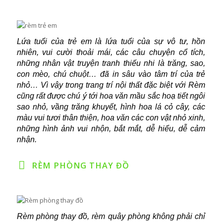
Lứa tuổi của trẻ em là lứa tuổi của sự vô tư, hồn
nhiên, vui cười thoải mái, các câu chuyện cổ tích,
những nhân vật truyện tranh thiếu nhi là trăng, sao,
con mèo, chú chuột… đã in sâu vào tâm trí của trẻ
nhỏ…
Vì vậy trong trang trí nội thất đặc biệt với Rèm
cũng rất được chú ý tới hoa văn mầu sắc hoạ tiết ngôi
sao nhỏ, vầng trăng khuyết, hình hoa lá cỏ cây, các
màu vui tươi thân thiện, hoa văn các con vật nhỏ xinh,
những hình ảnh vui nhộn, bắt mắt, dễ hiểu, dễ cảm
nhận.
RÈM PHÒNG THAY ĐỒ
Rèm phòng thay đồ, rèm quây phòng không phải chỉ