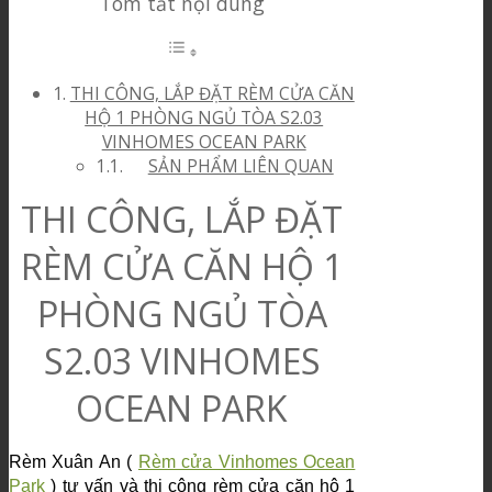
Tóm tắt nội dung
THI CÔNG, LẮP ĐẶT RÈM CỬA CĂN
HỘ 1 PHÒNG NGỦ TÒA S2.03
VINHOMES OCEAN PARK
SẢN PHẨM LIÊN QUAN
THI CÔNG, LẮP ĐẶT
RÈM CỬA CĂN HỘ 1
PHÒNG NGỦ TÒA
S2.03 VINHOMES
OCEAN PARK
Rèm Xuân An (
Rèm cửa Vinhomes Ocean
Park
) tư vấn và thi công rèm cửa căn hộ 1