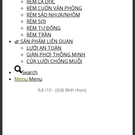
RÈM LÁ DỌC
RÈM CUỐN VĂN PHÒNG
RÈM SÁO NHỰA/NHÔM
RÈM SỢI
RÈM TỰ ĐỘNG
RÈM TRẦN
🌿 SẢN PHẨM LIÊN QUAN
LƯỚI AN TOÀN
GIÀN PHƠI THÔNG MINH
CỬA LƯỚI CHỐNG MUỖI
Search
Menu
Menu
9,8 /10 - (628 Bình chọn)