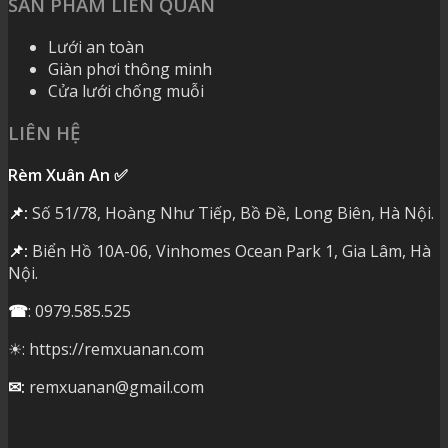
SẢN PHẨM LIÊN QUAN
Lưới an toàn
Giàn phơi thông minh
Cửa lưới chống muỗi
LIÊN HỆ
Rèm Xuân An ✅
📌:
Số 51/78, Hoàng Như Tiếp, Bồ Đề, Long Biên, Hà Nội.
📌:
Biển Hồ 10A-06, Vinhomes Ocean Park 1, Gia Lâm, Hà
Nội.
☎
: 0979.585.525
☀: https://remxuanan.com
✉:
remxuanan@gmail.com