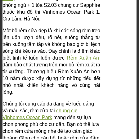
phòng ngủ + 1 tòa S2.03 chung cư Sapphire
thuộc khu đô thị Vinhomes Ocean Park 1,
Gia Lâm, Hà Nội.
Một bộ rèm cửa đẹp là khi các sóng rèm treo
lên uốn lượn đều, rõ nét, suông thẳng từ
trên xuống tăm tắp và không bao giờ bị lệch
sóng khi kéo ra vào. Đây chính là điểm khác
biệt tinh tế luôn luôn được
Rèm Xuân An
đảm bảo chất lượng trên mỗi bộ rèm xuất ra
từ xưởng. Thương hiệu Rèm Xuân An hơn
10 năm được xây dựng từ những tiểu tiết
nhỏ nhất khiến khách hàng vô cùng hài
lòng.
Chúng tôi cung cấp đa dạng về kiểu dáng
và màu sắc, rèm cửa tại
chung cư
Vinhomes Ocean Park
mang đến sự lựa
chọn phong phú cho cư dân. Bạn có thể lựa
chọn rèm cửa mỏng nhẹ để tạo cảm giác
thoáng đãng cho căn hộ, hoặc rèm cửa đậm