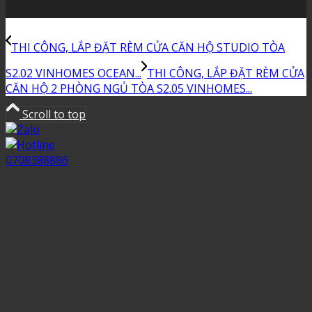
THI CÔNG, LẮP ĐẶT RÈM CỬA CĂN HỘ STUDIO TÒA
S2.02 VINHOMES OCEAN...
THI CÔNG, LẮP ĐẶT RÈM CỬA
CĂN HỘ 2 PHÒNG NGỦ TÒA S2.05 VINHOMES...
Scroll to top
0708388886