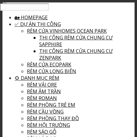
🏡 HOMEPAGE
✅ DỰ ÁN THI CÔNG
RÈM CỬA VINHOMES OCEAN PARK
THI CÔNG RÈM CỬA CHUNG CƯ
SAPPHIRE
THI CÔNG RÈM CỬA CHUNG CƯ
ZENPARK
RÈM CỬA ECOPARK
RÈM CỬA LONG BIÊN
🌻 DANH MỤC RÈM
RÈM VẢI ORE
RÈM ÂM TRẦN
RÈM ROMAN
RÈM PHÒNG TRẺ EM
RÈM CẦU VỒNG
RÈM PHÒNG THAY ĐỒ
RÈM HỘI TRƯỜNG
RÈM SÁO GỖ