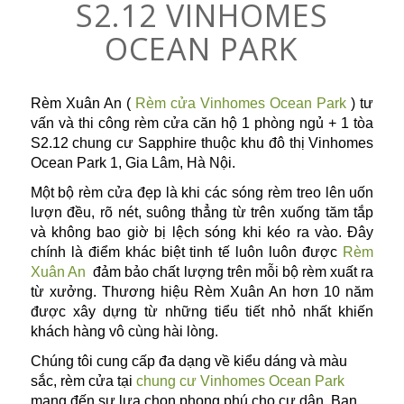
S2.12 VINHOMES
OCEAN PARK
Rèm Xuân An (
Rèm cửa Vinhomes Ocean Park
) tư
vấn và thi công rèm cửa căn hộ 1 phòng ngủ + 1 tòa
S2.12 chung cư Sapphire thuộc khu đô thị Vinhomes
Ocean Park 1, Gia Lâm, Hà Nội.
Một bộ rèm cửa đẹp là khi các sóng rèm treo lên uốn
lượn đều, rõ nét, suông thẳng từ trên xuống tăm tắp
và không bao giờ bị lệch sóng khi kéo ra vào. Đây
chính là điểm khác biệt tinh tế luôn luôn được
Rèm
Xuân An
đảm bảo chất lượng trên mỗi bộ rèm xuất ra
từ xưởng. Thương hiệu Rèm Xuân An hơn 10 năm
được xây dựng từ những tiểu tiết nhỏ nhất khiến
khách hàng vô cùng hài lòng.
Chúng tôi cung cấp đa dạng về kiểu dáng và màu
sắc, rèm cửa tại
chung cư Vinhomes Ocean Park
mang đến sự lựa chọn phong phú cho cư dân. Bạn