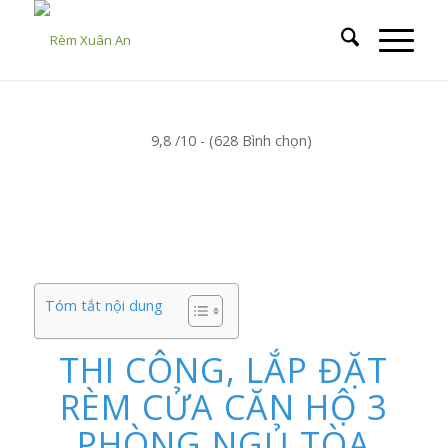
9,8 /10 - (628 Bình chọn)
Tóm tắt nội dung
THI CÔNG, LẮP ĐẶT
RÈM CỬA CĂN HỘ 3
PHÒNG NGỦ TÒA