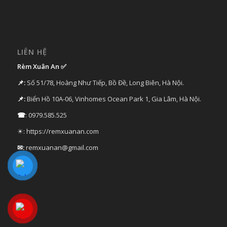
LIÊN HỆ
Rèm Xuân An ✅
📌:
Số 51/78, Hoàng Như Tiếp, Bồ Đề, Long Biên, Hà Nội.
📌:
Biển Hồ 10A-06, Vinhomes Ocean Park 1, Gia Lâm, Hà Nội.
☎
: 0979.585.525
☀: https://remxuanan.com
✉:
remxuanan@gmail.com