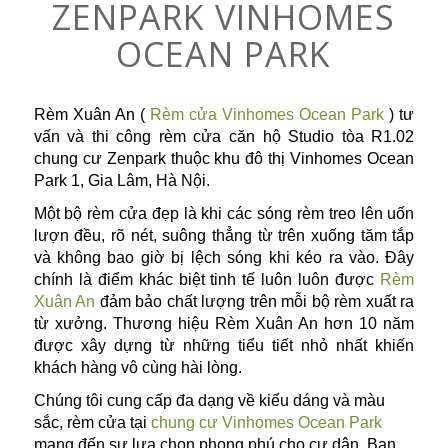
ZENPARK VINHOMES
OCEAN PARK
Rèm Xuân An (
Rèm cửa Vinhomes Ocean Park
) tư
vấn và thi công rèm cửa căn hộ Studio tòa R1.02
chung cư Zenpark thuộc khu đô thị Vinhomes Ocean
Park 1, Gia Lâm, Hà Nội.
Một bộ rèm cửa đẹp là khi các sóng rèm treo lên uốn
lượn đều, rõ nét, suông thẳng từ trên xuống tăm tắp
và không bao giờ bị lệch sóng khi kéo ra vào. Đây
chính là điểm khác biệt tinh tế luôn luôn được
Rèm
Xuân An
đảm bảo chất lượng trên mỗi bộ rèm xuất ra
từ xưởng. Thương hiệu Rèm Xuân An hơn 10 năm
được xây dựng từ những tiểu tiết nhỏ nhất khiến
khách hàng vô cùng hài lòng.
Chúng tôi cung cấp đa dạng về kiểu dáng và màu
sắc, rèm cửa tại
chung cư Vinhomes Ocean Park
mang đến sự lựa chọn phong phú cho cư dân. Bạn