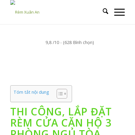
9,8 /10 - (628 Bình chọn)
Tóm tắt nội dung
THI CÔNG, LẮP ĐẶT
RÈM CỬA CĂN HỘ 3
PHÒNG NGỦ TÒA