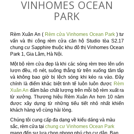
VINHOMES OCEAN
PARK
Rèm Xuân An (
Rèm cửa Vinhomes Ocean Park
) tư
vấn và thi công rèm cửa căn hộ Studio tòa S2.17
chung cư Sapphire thuộc khu đô thị Vinhomes Ocean
Park 1, Gia Lâm, Hà Nội.
Một bộ rèm cửa đẹp là khi các sóng rèm treo lên uốn
lượn đều, rõ nét, suông thẳng từ trên xuống tăm tắp
và không bao giờ bị lệch sóng khi kéo ra vào. Đây
chính là điểm khác biệt tinh tế luôn luôn được
Rèm
Xuân An
đảm bảo chất lượng trên mỗi bộ rèm xuất ra
từ xưởng. Thương hiệu Rèm Xuân An hơn 10 năm
được xây dựng từ những tiểu tiết nhỏ nhất khiến
khách hàng vô cùng hài lòng.
Chúng tôi cung cấp đa dạng về kiểu dáng và màu
sắc, rèm cửa tại
chung cư Vinhomes Ocean Park
mang đến sự lựa chọn phong phú cho cư dân. Bạn